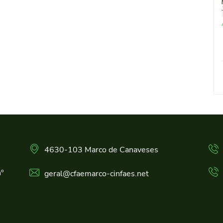
4630-103 Marco de Canaveses
º
geral@cfaemarco-cinfaes.net