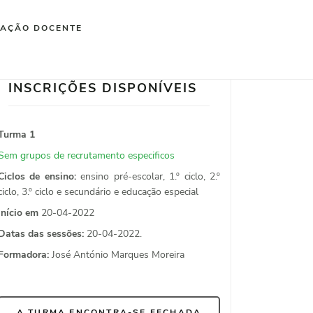
IAÇÃO DOCENTE
INSCRIÇÕES DISPONÍVEIS
Turma 1
Sem grupos de recrutamento especificos
Ciclos de ensino:
ensino pré-escolar, 1.º ciclo, 2.º
ciclo, 3.º ciclo e secundário e educação especial
Início em
20-04-2022
Datas das sessões:
20-04-2022.
Formadora:
José António Marques Moreira
A TURMA ENCONTRA-SE FECHADA