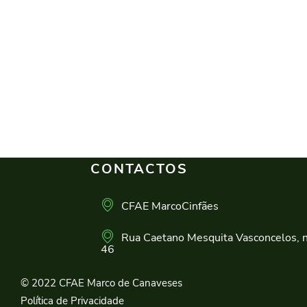
CONTACTOS
CFAE MarcoCinfães
Rua Caetano Mesquita Vasconcelos, n
46
© 2022 CFAE Marco de Canaveses
Política de Privacidade