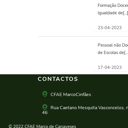
Formação Docen
Igualdade de[...
23-04-2023
Pessoal não D
de Escolas de[...
17-04-2023
CONTACTOS
CFAE MarcoCinfães
Rua Caetano Mesquita Vasconcelos, n
46
© 2022 CFAE Marco de Canaveses