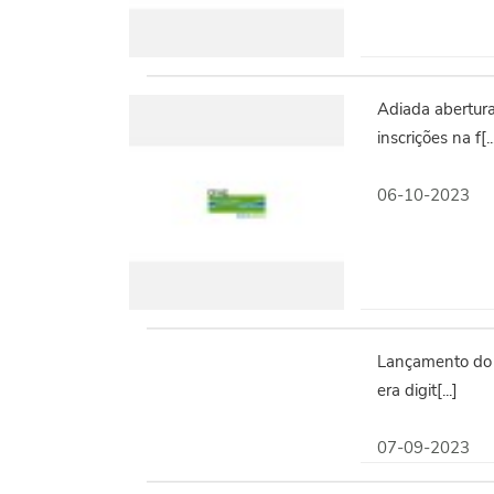
Adiada abertur
inscrições na f[..
06-10-2023
Lançamento do l
era digit[...]
07-09-2023