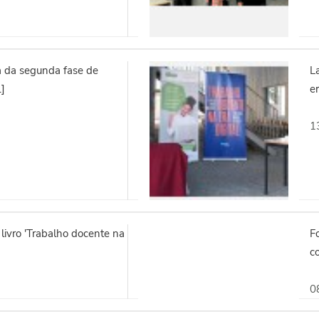
a da segunda fase de
L
.]
er
1
ivro 'Trabalho docente na
F
co
0