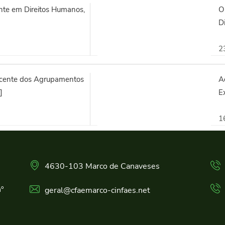
te em Direitos Humanos,
O
]
Di
2
ocente dos Agrupamentos
Aç
]
Ex
1
4630-103 Marco de Canaveses
º
geral@cfaemarco-cinfaes.net