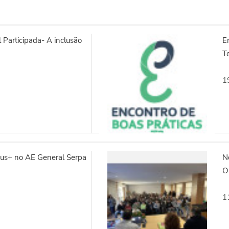
 Participada- A inclusão
E
Te
1
us+ no AE General Serpa
N
Op
1