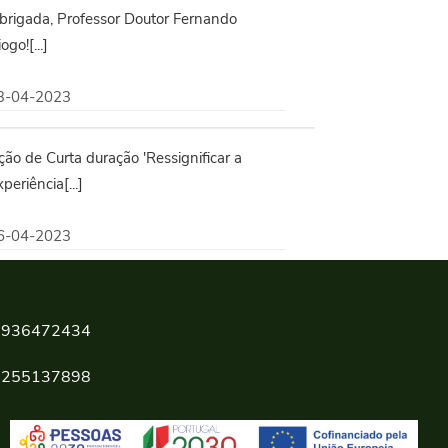
brigada, Professor Doutor Fernando
ogo![...]
3-04-2023
ão de Curta duração 'Ressignificar a
periência[...]
6-04-2023
936472434
255137898