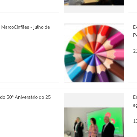
MarcoCinfães - julho de
E
P
2
o 50º Aniversário do 25
E
aç
1