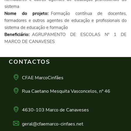
sistema
Nome do projeto:
Formação contínua de docentes,
formadores e outros agentes de educação e profissionais do
sistema de educação e formação
Beneficiário:
AGRUPAMENTO DE ESCOLAS Nº 1 DE
MARCO DE CANAVESES
CONTACTOS
CFAE MarcoCinfães
Rua Caetano Mesquita Vasconcelos, nº 46
4630-103 Marco de Canaveses
geral@cfaemarco-cinfaes.net