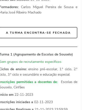
Formadores:
Carlos Miguel Pereira de Sousa e
Maria José Ribeiro Machado
A TURMA ENCONTRA-SE FECHADA
Turma 1 (Agrupamento de Escolas de Souselo)
Sem grupos de recrutamento especificos
Ciclos de ensino:
ensino pré-escolar, 1.º ciclo, 2.º
ciclo, 3.º ciclo e secundário e educação especial
Inscrições permitidas a docentes de:
Escolas de
Souselo, Cinfães
Início em
22-11-2023
Inscrições iniciadas a
02-11-2023
Inscrições finalizam a
21-11-2023 23:59:59