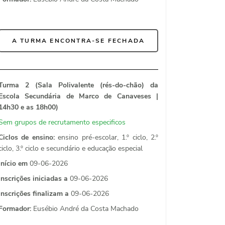
A TURMA ENCONTRA-SE FECHADA
Turma 2 (Sala Polivalente (rés-do-chão) da
Escola Secundária de Marco de Canaveses |
14h30 e as 18h00)
Sem grupos de recrutamento especificos
Ciclos de ensino:
ensino pré-escolar, 1.º ciclo, 2.º
ciclo, 3.º ciclo e secundário e educação especial
Início em
09-06-2026
Inscrições iniciadas a
09-06-2026
Inscrições finalizam a
09-06-2026
Formador:
Eusébio André da Costa Machado