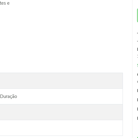
tes e
 Duração